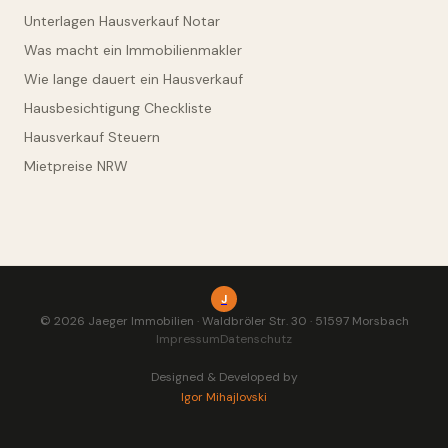
Unterlagen Hausverkauf Notar
Was macht ein Immobilienmakler
Wie lange dauert ein Hausverkauf
Hausbesichtigung Checkliste
Hausverkauf Steuern
Mietpreise NRW
J
© 2026 Jaeger Immobilien · Waldbröler Str. 30 · 51597 Morsbach
Impressum
Datenschutz
Designed & Developed by
Igor Mihajlovski