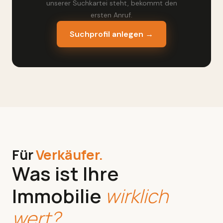
unserer Suchkartei steht, bekommt den
ersten Anruf.
Suchprofil anlegen →
Für
Verkäufer.
Was ist Ihre
Immobilie
wirklich
wert?