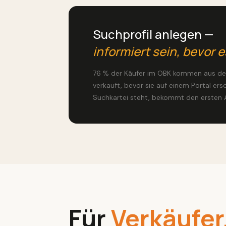
Suchprofil anlegen —
informiert sein, bevor e
76 % der Käufer im OBK kommen aus der
verkauft, bevor sie auf einem Portal ers
Suchkartei steht, bekommt den ersten A
Für
Verkäufer