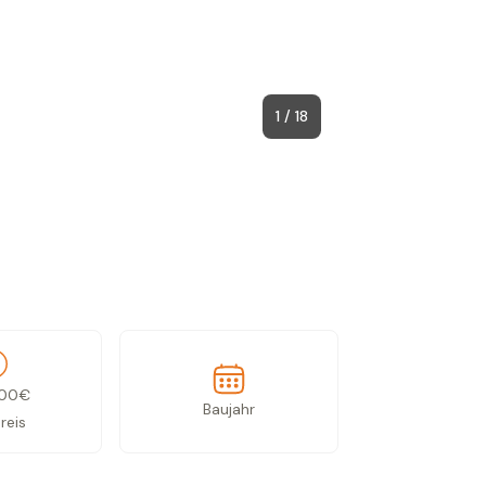
1 / 18
000
€
Baujahr
reis