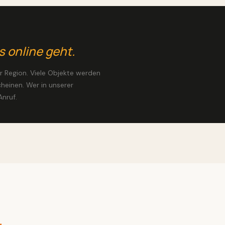
s online geht.
 Region. Viele Objekte werden
cheinen. Wer in unserer
nruf.
.