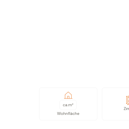
ca.
m²
Zi
Wohnfläche