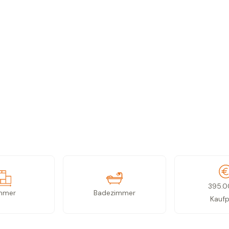
395.
mmer
Badezimmer
Kaufp