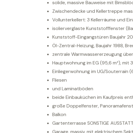
solide, massive Bauweise mit Bimsblöc
Zwischendecke und Kellertreppe mass
Vollunterkellert: 3 Kellerräume und E
isolierverglaste Kunststofffenster (Ba
Kunststoff-Eingangstüren Baujahr 2
Öl-Zentral-Heizung, Baujahr 1988, Br
zentrale Warmwassererzeugung über
Hauptwohnung im EG (95,6 m²), mit 
Einliegerwohnung im UG/Souterrain (
Fliesen
und Laminatböden
beide Einbauküchen im Kaufpreis ent
große Doppelfenster, Panoramafenste
Balkon
Gartenterrasse SONSTIGE AUSSTAT
Garage, massiv, mit elektrischem Sek