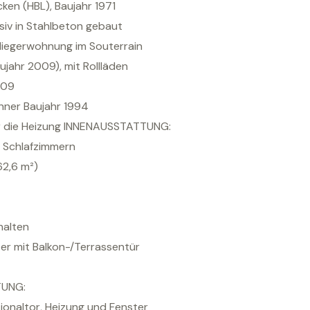
ken (HBL), Baujahr 1971
iv in Stahlbeton gebaut
inliegerwohnung im Souterrain
ujahr 2009), mit Rollläden
009
enner Baujahr 1994
 die Heizung INNENAUSSTATTUNG:
3 Schlafzimmern
62,6 m²)
halten
r mit Balkon-/Terrassentür
TUNG:
tionaltor, Heizung und Fenster