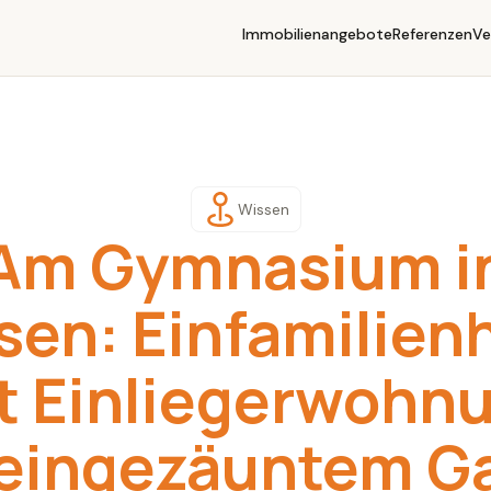
Immobilienangebote
Referenzen
Ve
Wissen
Am Gymnasium i
sen: Einfamilien
t Einliegerwohn
eingezäuntem G