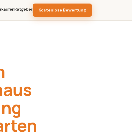
rkaufen
Ratgeber
Kostenlose Bewertung
n
haus
ung
arten