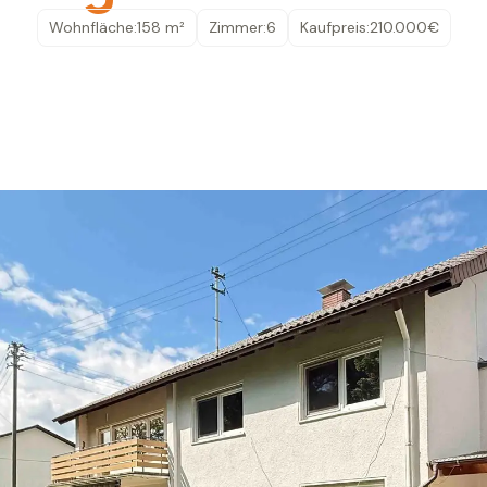
Wohnfläche:
158 m²
Zimmer:
6
Kaufpreis:
210.000
€